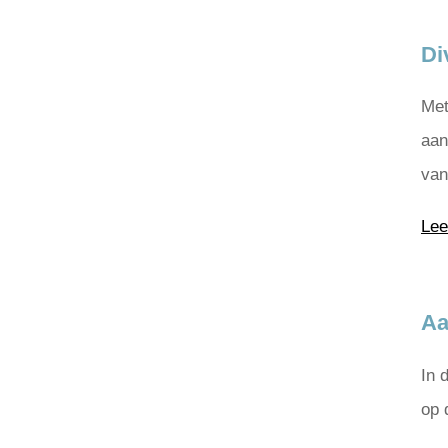
Di
Met
aan
vanu
Lee
Aa
In 
op 