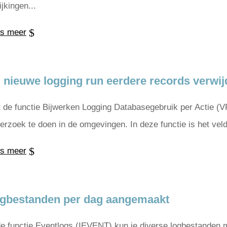
ijkingen...
s meer
j nieuwe logging run eerdere records verwi
 de functie Bijwerken Logging Databasegebruik per Actie (
erzoek te doen in de omgevingen. In deze functie is het vel
s meer
gbestanden per dag aangemaakt
de functie Eventlogs (IEVENT) kun je diverse logbestanden m