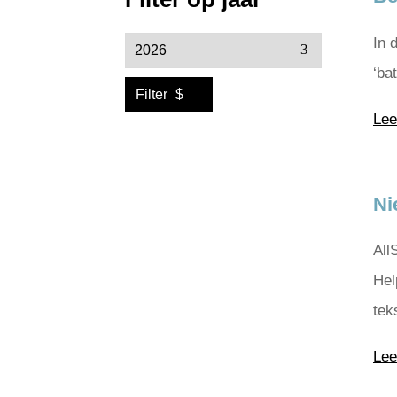
In 
‘ba
Filter
Lee
Ni
All
Hel
tek
Lee