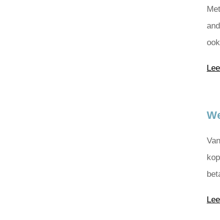
Met
and
ook
Lee
We
Van
kop
bet
Lee