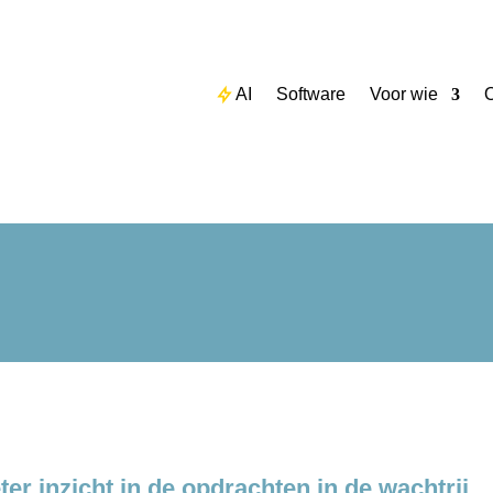
AI
Software
Voor wie
O
ter inzicht in de opdrachten in de wachtrij