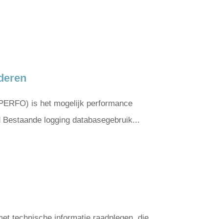
jderen
VPERFO) is het mogelijk performance
d Bestaande logging databasegebruik...
et technische informatie raadplegen, die