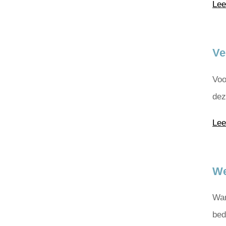
Lee
Ve
Voo
dez
Lee
We
Wan
bed