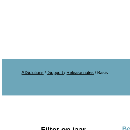
AllSolutions
/
Support
/
Release notes
/
Basis
Be
Filter op jaar