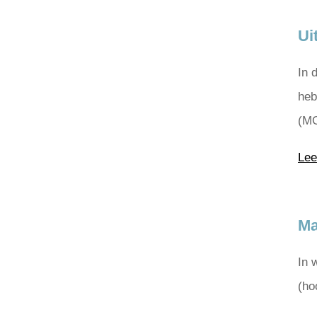
Ui
In 
heb
(MG
Lee
Ma
In 
(ho