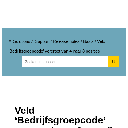
AllSolutions
/
Support
/
Release notes
/
Basis
/
Veld
‘Bedrijfsgroepcode’ vergroot van 4 naar 8 posities
U
Veld
‘Bedrijfsgroepcode’