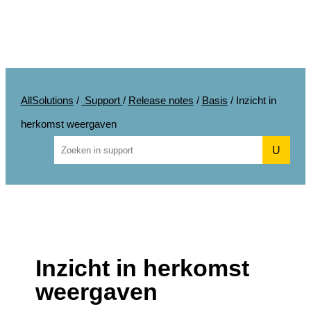
AllSolutions
/
Support
/
Release notes
/
Basis
/
Inzicht in
herkomst weergaven
U
Inzicht in herkomst
weergaven