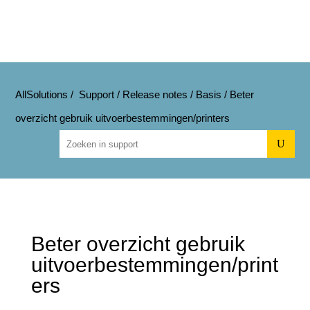
AllSolutions
/
Support
/
Release notes
/
Basis
/
Beter
overzicht gebruik uitvoerbestemmingen/printers
U
Beter overzicht gebruik
uitvoerbestemmingen/print
ers