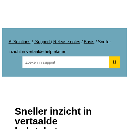
AllSolutions
/
Support
/
Release notes
/
Basis
/
Sneller
inzicht in vertaalde helpteksten
U
Sneller inzicht in
vertaalde