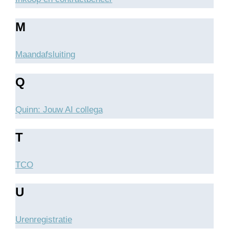
M
Maandafsluiting
Q
Quinn: Jouw AI collega
T
TCO
U
Urenregistratie