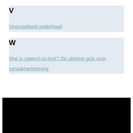
V
Voorspellend onderhoud
W
Wat is speech-to-text? De ultieme gids over
spraakherkenning