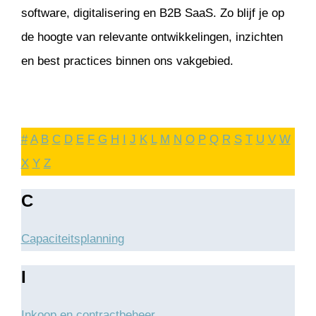
software, digitalisering en B2B SaaS. Zo blijf je op
de hoogte van relevante ontwikkelingen, inzichten
en best practices binnen ons vakgebied.
#
A
B
C
D
E
F
G
H
I
J
K
L
M
N
O
P
Q
R
S
T
U
V
W
X
Y
Z
C
Capaciteitsplanning
I
Inkoop en contractbeheer