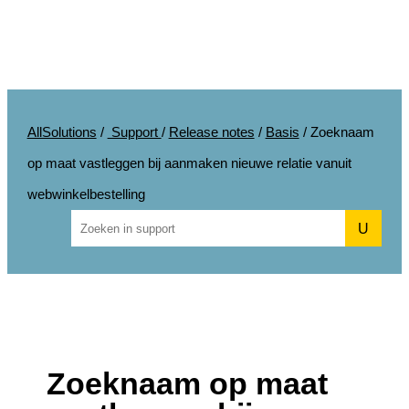
AllSolutions
/
Support
/
Release notes
/
Basis
/
Zoeknaam
op maat vastleggen bij aanmaken nieuwe relatie vanuit
webwinkelbestelling
U
Zoeknaam op maat