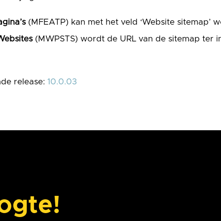
agina’s
(MFEATP) kan met het veld ‘Website sitemap’ w
Websites
(MWPSTS) wordt de URL van de sitemap ter i
nde release:
10.0.03
oogte!