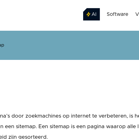
AI
Software
V
ap
na’s door zoekmachines op internet te verbeteren, is 
n een sitemap. Een sitemap is een pagina waarop alle l
id zijn gesorteerd.