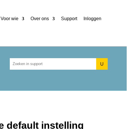
Voor wie
Over ons
Support
Inloggen
U
default instelling