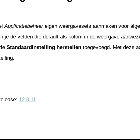
el
Applicatiebeheer
eigen weergavesets aanmaken voor algem
un je de velden die default als kolom in de weergave aanwezi
tie
Standaardinstelling herstellen
toegevoegd. Met deze act
elling.
release:
12.0.11