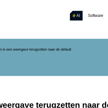
AI
Software
in een weergave terugzetten naar de default
ergave terugzetten naar de 