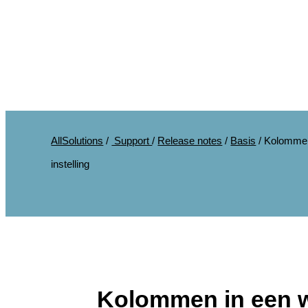
AllSolutions
/
Support
/
Release notes
/
Basis
/
Kolommen 
instelling
Kolommen in een we