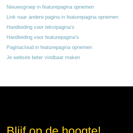
Nieuwsgroep in featurepagina opnemen
Link naar andere pagina in featurepagina opnemen
Handleiding voor tekstpagina’s
Handleiding voor featurepagina’s
Paginacloud in featurepagina opnemen
Je website beter vindbaar maken
Blijf op de hoogte!