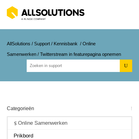
AllSolutions
/
Support
/
Kennisbank
/
Online
Samenwerken
/
Twitterstream in featurepagina opnemen
U
Categorieën
Algemeen
Online Samenwerken
Beheer
Prikbord