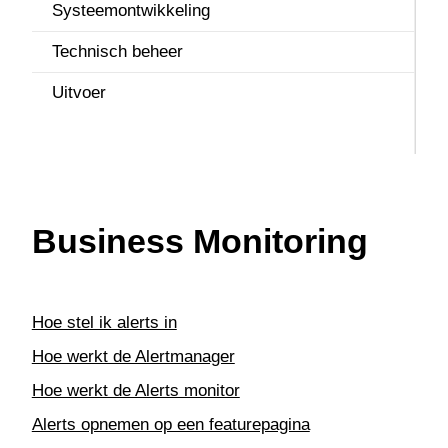
Projecten
Systeemontwikkeling
G
REST API
Technisch beheer
G
Service & onderhoud
Uitvoer
B
Urenregistratie
A
V
Business Monitoring
Hoe stel ik alerts in
Hoe werkt de Alertmanager
Hoe werkt de Alerts monitor
Alerts opnemen op een featurepagina