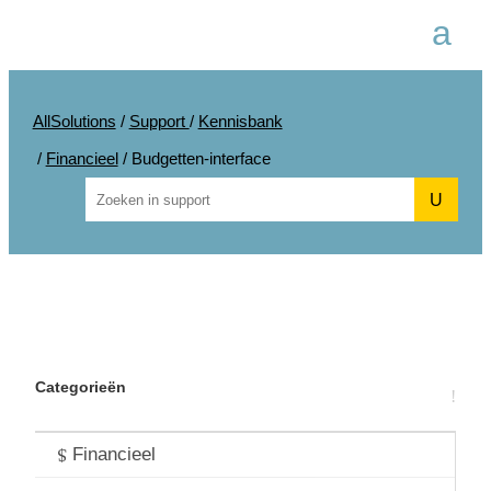
AllSolutions
/
Support
/
Kennisbank
/
Financieel
/
Budgetten-interface
U
Categorieën
Algemeen
Financieel