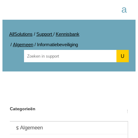
AllSolutions
/
Support
/
Kennisbank
/
Algemeen
/
Informatiebeveiliging
U
Categorieën
Algemeen
Algemeen