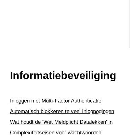
Projecten
S
G
REST API
T
G
Service & onderhoud
U
B
Urenregistratie
A
V
Informatiebeveiliging
Inloggen met Multi-Factor Authenticatie
Automatisch blokkeren te veel inlogpogingen
Wat houdt de ‘Wet Meldplicht Datalekken’ in
Complexiteitseisen voor wachtwoorden