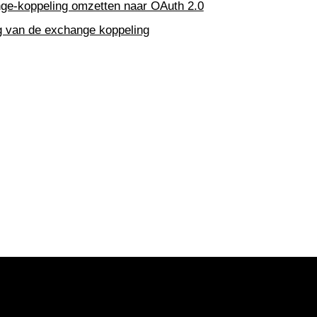
ge-koppeling omzetten naar OAuth 2.0
g van de exchange koppeling
e
en
erface
erface