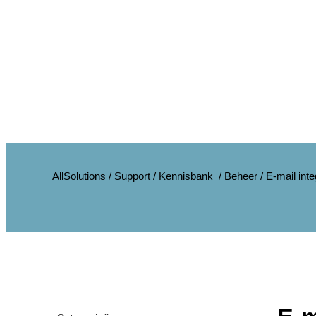
AllSolutions
/
Support
/
Kennisbank
/
Beheer
/
E-mail inte