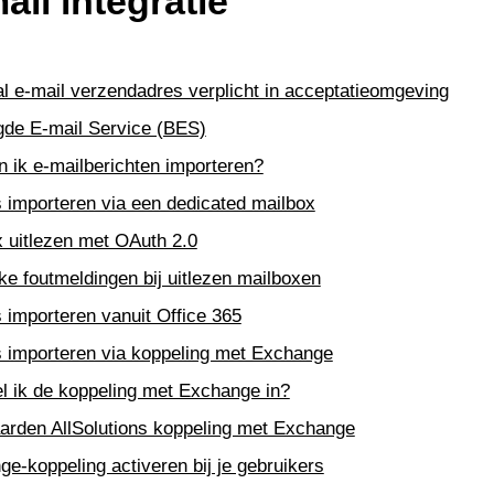
ail integratie
Management
nateurs
menwerken
onderhoud
atie
l e-mail verzendadres verplicht in acceptatieomgeving
uur
venementen
gde E-mail Service (BES)
eiliging
tage
 controle
 ik e-mailberichten importeren?
 importeren via een dedicated mailbox
 tekenen
huur
 uitlezen met OAuth 2.0
e documenten
n
s
ke foutmeldingen bij uitlezen mailboxen
t Google
en
ing
 importeren vanuit Office 365
gen
s importeren via koppeling met Exchange
jablonen
ngen
l ik de koppeling met Exchange in?
arden AllSolutions koppeling met Exchange
ren
e-koppeling activeren bij je gebruikers
 incasso