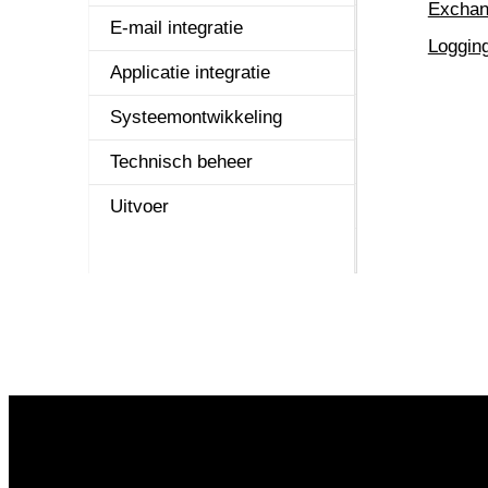
Exchan
Logistiek
E-mail integratie
Facturering
Loggin
Online Samenwerken
Applicatie integratie
Elektronisch
bankafschrift
Projecten
Systeemontwikkeling
Grootboek
REST API
Technisch beheer
Grootboekint
Service & onderhoud
Uitvoer
Budgetten-int
Urenregistratie
Afsluitingen
Vaste Activa