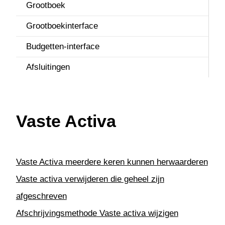
Projecten
Grootboek
S
REST API
Grootboekinterface
T
Service & onderhoud
Budgetten-interface
U
Urenregistratie
Afsluitingen
Vaste Activa
Vaste Activa
Vaste Activa meerdere keren kunnen herwaarderen
Vaste activa verwijderen die geheel zijn
afgeschreven
Afschrijvingsmethode Vaste activa wijzigen