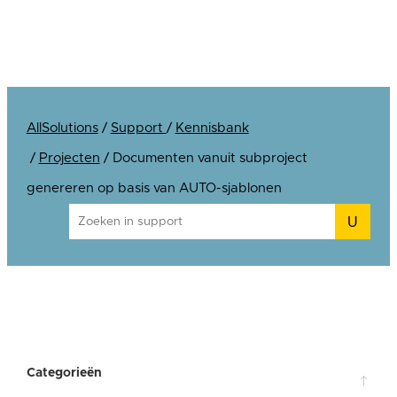
AllSolutions
/
Support
/
Kennisbank
/
Projecten
/
Documenten vanuit subproject
genereren op basis van AUTO-sjablonen
U
Categorieën