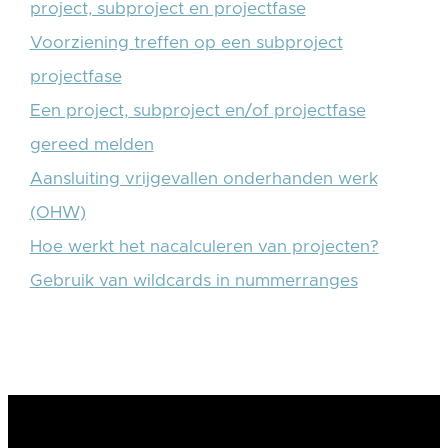
project, subproject en projectfase
Voorziening treffen op een subproject
projectfase
Een project, subproject en/of projectfase
gereed melden
Aansluiting vrijgevallen onderhanden werk
(OHW)
Hoe werkt het nacalculeren van projecten?
Gebruik van wildcards in nummerranges