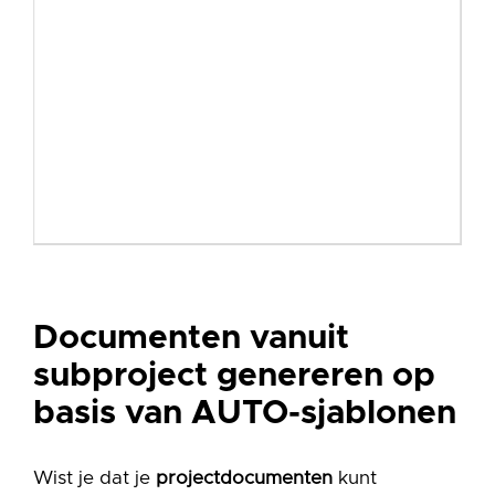
Online Samenwerken
A
E
Projecten
S
REST API
T
G
Service & onderhoud
U
B
Urenregistratie
A
V
Documenten vanuit
subproject genereren op
basis van AUTO-sjablonen
Wist je dat je
projectdocumenten
kunt