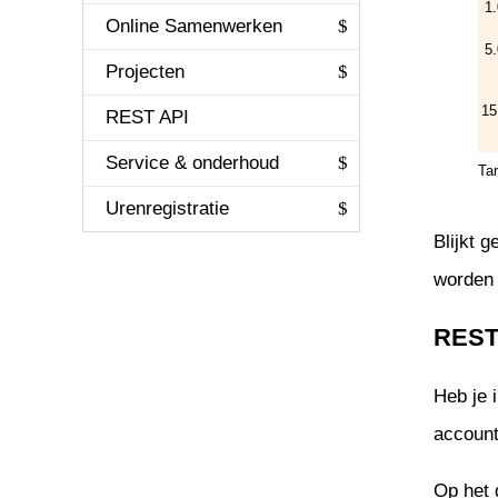
1
Online Samenwerken
Applicatie int
Elektronische
bankafschrift
5
Projecten
Systeemontwi
Grootboek
15
REST API
Technisch be
Grootboekinte
Service & onderhoud
Uitvoer
Tar
Budgetten-int
Urenregistratie
Afsluitingen
Blijkt 
Vaste Activa
worden 
REST 
Heb je 
account
Op het 