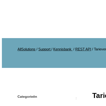
AllSolutions
/
Support
/
Kennisbank
/
REST API
/
Tarieve
Tar
Categorieën