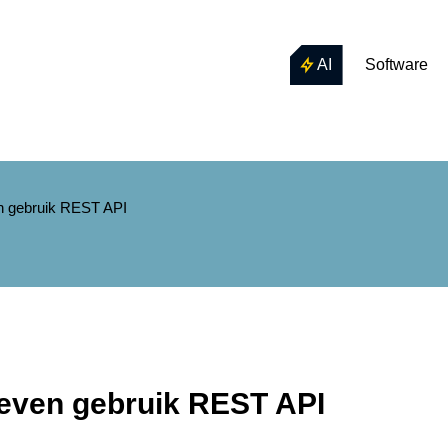
AI
Software
n gebruik REST API
ieven gebruik REST API