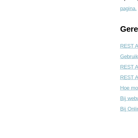
pagina.
Gere
REST AP
Gebrui
REST AP
REST AP
Hoe mon
Bij web
Bij Onl