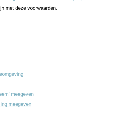
ijn met deze voorwaarden.
tieomgeving
steem’ meegeven
aling meegeven