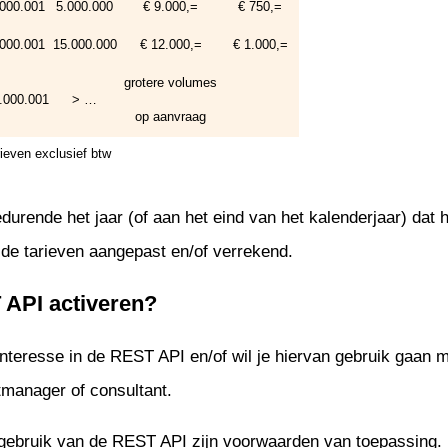
.000.001
5.000.000
€ 9.000,=
€ 750,=
egratie
en
.000.001
15.000.000
€ 12.000,=
€ 1.000,=
kkeling
grotere volumes
.000.001
> …
heer
op aanvraag
rface
ieven exclusief btw
erface
gedurende het jaar (of aan het eind van het kalenderjaar) dat
de tarieven aangepast en/of verrekend.
API activeren?
interesse in de REST API en/of wil je hiervan gebruik gaan
manager of consultant.
gebruik van de REST API zijn voorwaarden van toepassing.