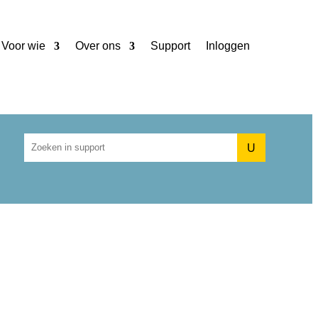
Voor wie
Over ons
Support
Inloggen
U