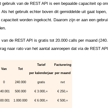
t gebruik van de REST API is een bepaalde capaciteit op on
Management
nateurs
enwerken
onderhoud
tie
. Als het gebruik echter boven dit gemiddelde uit gaat lopen
uur
venementen
a capaciteit worden ingekocht. Daarom zijn er aan een gebrui
iliging
eer
age
controle
en.
tekenen
uur
 van de REST API is gratis tot 20.000 calls per maand (240.
tellingen
e documenten
n
rag naar rato van het aantal aanroepen dat via de REST API
t Google Drive
n
ng
toring
jablonen
gen
Tarief
Facturering
Van
Tot
per kalenderjaar
per maand
ngen
0
240.000
gratis
nvt
en
240.001
500.000
€ 3.000,=
€ 250,=
 incasso
500.001
1.000.000
€ 6.000,=
€ 500,=
tie