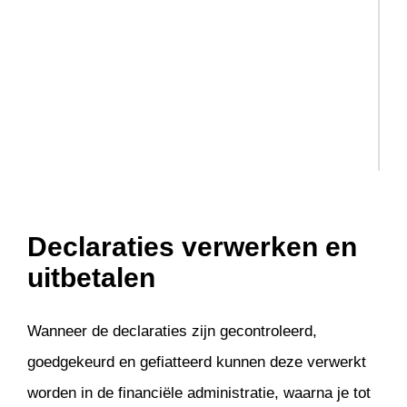
Online Samenwerken
A
E
Projecten
S
G
REST API
T
G
Service & onderhoud
U
B
Urenregistratie
A
V
Declaraties verwerken en
uitbetalen
Wanneer de declaraties zijn gecontroleerd,
goedgekeurd en gefiatteerd kunnen deze verwerkt
worden in de financiële administratie, waarna je tot