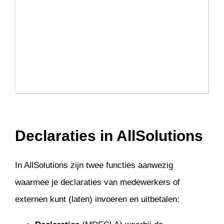
Online Samenwerken
A
E
Projecten
S
G
REST API
T
G
Service & onderhoud
U
B
Urenregistratie
A
V
Declaraties in AllSolutions
In AllSolutions zijn twee functies aanwezig
waarmee je declaraties van medewerkers of
externen kunt (laten) invoeren en uitbetalen: