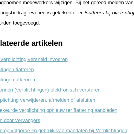
pgenomen medewerkers wijzigen. Bij het gereed melden van d
egratie
htingsbedrag, eveneens gekeken of er
Fiatteurs bij overschr
kkeling
orden toegevoegd.
heer
lateerde artikelen
verplichting versneld invoeren
tingen fiatteren
htingen afkeuren
onnen (verplichtingen) elektronisch versturen
plichting verwijderen, afmelden of afsluiten
ekeurde verplichting opnieuw ter fiattering aanbieden
en door vervangers
en op volgorde en gebruik van mandaten bij Verplichtingen