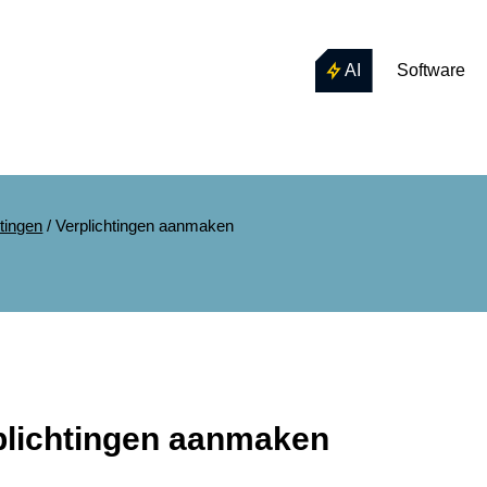
AI
Software
htingen
/
Verplichtingen aanmaken
plichtingen aanmaken