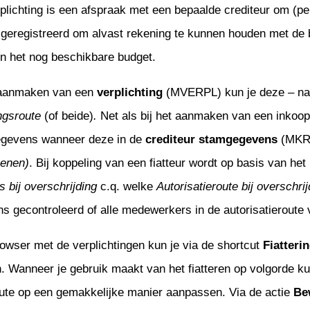
plichting is een afspraak met een bepaalde crediteur om (pe
Management
nateurs
enwerken
onderhoud
tie
geregistreerd om alvast rekening te kunnen houden met de b
uur
venementen
 in het nog beschikbare budget.
iliging
eer
controle
 aanmaken van een
verplichting
(MVERPL) kun je deze – na
tekenen
uur
ingsroute
(of beide)
.
Net als bij het aanmaken van een inkoop
tellingen
e documenten
egevens wanneer deze in de
crediteur stamgegevens
(MKRD
t Google Drive
ng
enen)
. Bij koppeling van een fiatteur wordt op basis van he
toring
jablonen
s bij overschrijding
c.q. welke
Autorisatieroute bij overschrij
s gecontroleerd of alle medewerkers in de autorisatierout
en
rowser met de verplichtingen kun je via de shortcut
Fiatteri
n. Wanneer je gebruik maakt van het fiatteren op volgorde ku
oute op een gemakkelijke manier aanpassen. Via de actie
Be
tie