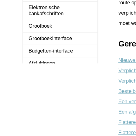
route o
Online Samenwerken
Elektronische
Applicatie int
verplic
bankafschriften
Projecten
Systeemontwi
moet w
Grootboek
REST API
Technisch be
Grootboekinterface
Gere
Service & onderhoud
Uitvoer
Budgetten-interface
Urenregistratie
Nieuwe 
Afsluitingen
Verplich
Vaste Activa
Verplic
Bestelb
Een ver
Een afg
Fiatter
Fiatter