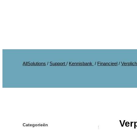
AllSolutions
/
Support
/
Kennisbank
/
Financieel
/
Verplic
Ver
Categorieën