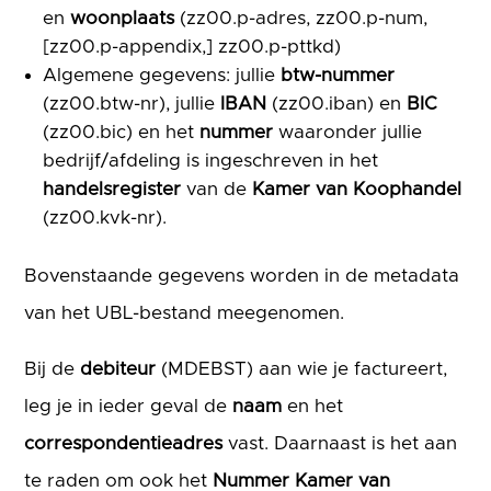
en
woonplaats
(zz00.p-adres, zz00.p-num,
[zz00.p-appendix,] zz00.p-pttkd)
Algemene gegevens: jullie
btw-nummer
(zz00.btw-nr), jullie
IBAN
(zz00.iban) en
BIC
(zz00.bic) en het
nummer
waaronder jullie
bedrijf/afdeling is ingeschreven in het
handelsregister
van de
Kamer van Koophandel
(zz00.kvk-nr).
Bovenstaande gegevens worden in de metadata
van het UBL-bestand meegenomen.
Bij de
debiteur
(MDEBST) aan wie je factureert,
leg je in ieder geval de
naam
en het
correspondentieadres
vast. Daarnaast is het aan
te raden om ook het
Nummer Kamer van