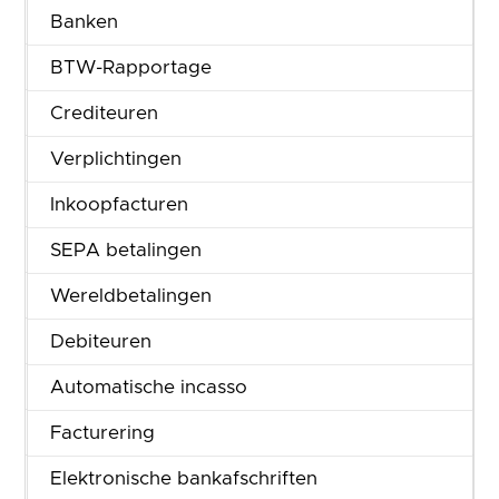
Beheer
Banken
Business Intelligence
BTW-Rapportage
Capaciteitsplanning
Crediteuren
Configuraties
Verplichtingen
CRM
Inkoopfacturen
Document Management
SEPA betalingen
Financieel
Wereldbetalingen
HRM
Debiteuren
Leden & Donateurs
Automatische incasso
Logistiek
Facturering
Online Samenwerken
Elektronische bankafschriften