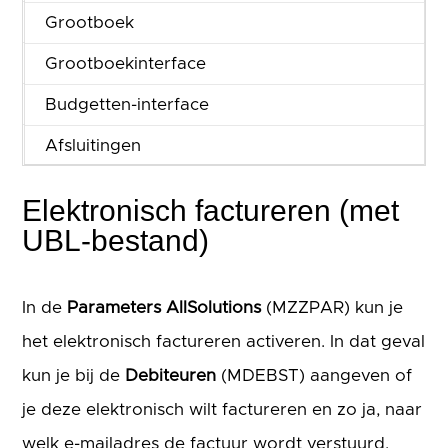
Projecten
Grootboek
REST API
Grootboekinterface
Service & onderhoud
Budgetten-interface
Urenregistratie
Afsluitingen
Vaste Activa
Elektronisch factureren (met
UBL-bestand)
In de
Parameters AllSolutions
(MZZPAR) kun je
het elektronisch factureren activeren. In dat geval
kun je bij de
Debiteuren
(MDEBST) aangeven of
je deze elektronisch wilt factureren en zo ja, naar
welk e-mailadres de factuur wordt verstuurd.