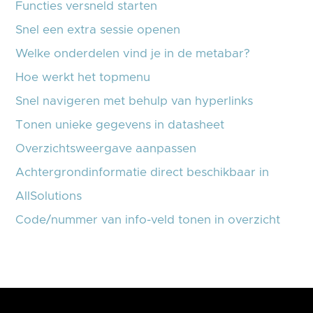
Functies versneld starten
Snel een extra sessie openen
Welke onderdelen vind je in de metabar?
Hoe werkt het topmenu
Snel navigeren met behulp van hyperlinks
Tonen unieke gegevens in datasheet
Overzichtsweergave aanpassen
Achtergrondinformatie direct beschikbaar in
AllSolutions
Code/nummer van info-veld tonen in overzicht