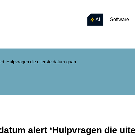
AI
Software
ert ‘Hulpvragen die uiterste datum gaan
datum alert ‘Hulpvragen die ui