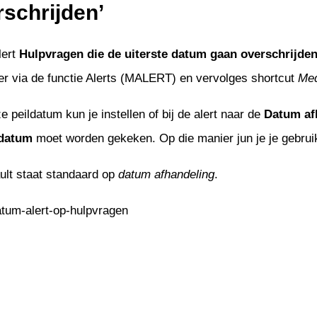
rschrijden’
Management
nateurs
enwerken
onderhoud
tie
lert
Hulpvragen die de uiterste datum gaan overschrijde
uur
venementen
er via de functie Alerts (MALERT) en vervolges shortcut
Med
iliging
eer
age
controle
e peildatum kun je instellen of bij de alert naar de
Datum af
tekenen
uur
edatum
moet worden gekeken. Op die manier jun je je gebruike
tellingen
e documenten
n
ult staat standaard op
datum afhandeling
.
t Google Drive
n
ng
toring
jablonen
gen
ngen
 incasso