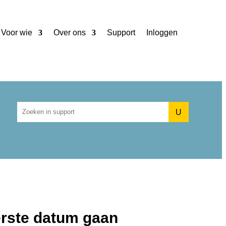
Voor wie
Over ons
Support
Inloggen
U
terste datum gaan