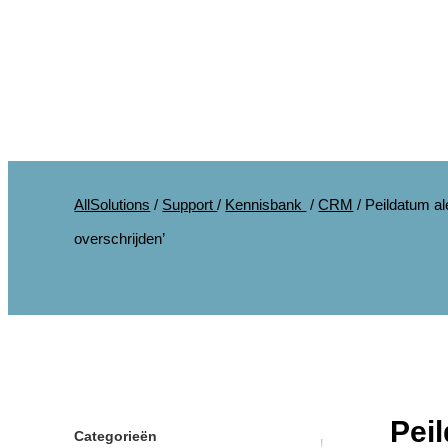
AllSolutions
/
Support
/
Kennisbank
/
CRM
/
Peildatum al
overschrijden’
Peil
Categorieën