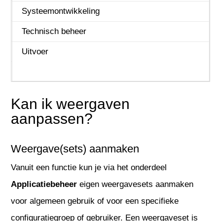
Projecten
Systeemontwikkeling
REST API
Technisch beheer
Service & onderhoud
Uitvoer
Urenregistratie
Kan ik weergaven
aanpassen?
Weergave(sets) aanmaken
Vanuit een functie kun je via het onderdeel
Applicatiebeheer
eigen weergavesets aanmaken
voor algemeen gebruik of voor een specifieke
configuratiegroep of gebruiker. Een weergaveset is