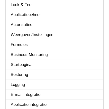
Beheer
Look & Feel
Business Intelligence
Applicatiebeheer
Capaciteitsplanning
Autorisaties
Configuraties
Weergaven/Instellingen
CRM
Formules
Document Management
Business Monitoring
Financieel
Startpagina
HRM
Besturing
Leden & Donateurs
Logging
Logistiek
E-mail integratie
Online Samenwerken
Applicatie integratie