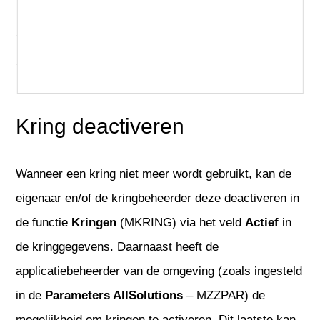
REST API
Service & onderhoud
Urenregistratie
Kring deactiveren
Wanneer een kring niet meer wordt gebruikt, kan de
eigenaar en/of de kringbeheerder deze deactiveren in
de functie
Kringen
(MKRING) via het veld
Actief
in
de kringgegevens. Daarnaast heeft de
applicatiebeheerder van de omgeving (zoals ingesteld
in de
Parameters AllSolutions
– MZZPAR) de
mogelijkheid om kringen te activeren. Dit laatste kan