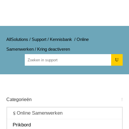
AllSolutions
/
Support
/
Kennisbank
/
Online
Samenwerken
/
Kring deactiveren
U
Categorieën
Algemeen
Online Samenwerken
Beheer
Prikbord