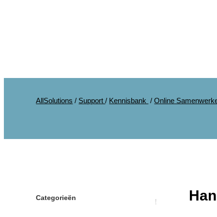
AllSolutions
/
Support
/
Kennisbank
/
Online Samenwerk
Han
Categorieën