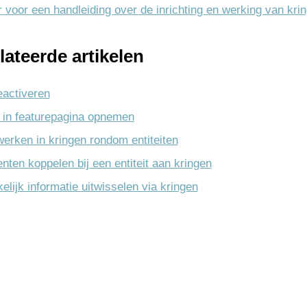
er voor een handleiding over de inrichting en werking van kri
Management
nateurs
onderhoud
tie
uur
venementen
lateerde artikelen
iliging
eer
age
controle
eactiveren
tekenen
uur
 in featurepagina opnemen
tellingen
e documenten
n
rken in kringen rondom entiteiten
t Google Drive
n
ng
ten koppelen bij een entiteit aan kringen
toring
jablonen
gen
lijk informatie uitwisselen via kringen
ngen
en
 incasso
tie