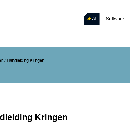
AI
Software
en
/
Handleiding Kringen
dleiding Kringen