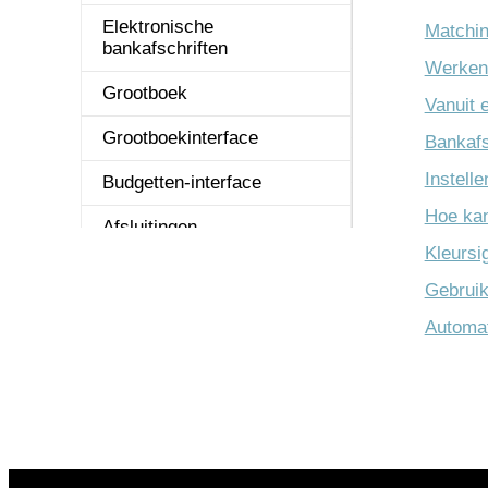
Online Samenwerken
Elektronische
Applicatie int
Matchin
bankafschriften
Werken
Projecten
Systeemontwi
Grootboek
Vanuit 
REST API
Technisch be
Grootboekinterface
Bankafsc
Service & onderhoud
Uitvoer
Instell
Budgetten-interface
Urenregistratie
Hoe kan
Afsluitingen
Kleursi
Vaste Activa
Gebruik
Automat