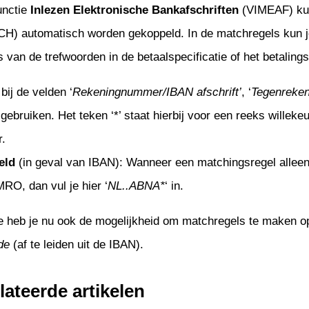
unctie
Inlezen Elektronische Bankafschriften
(VIMEAF) kun
Management
nateurs
enwerken
onderhoud
tie
) automatisch worden gekoppeld. In de matchregels kun je 
uur
venementen
s van de trefwoorden in de betaalspecificatie of het betalin
iliging
eer
controle
bij de velden ‘
Rekeningnummer/IBAN
afschrift’
, ‘
Tegenreken
tekenen
uur
’ gebruiken. Het teken ‘*’ staat hierbij voor een reeks willeke
tellingen
e documenten
r.
t Google Drive
ng
eld
(in geval van IBAN): Wanneer een matchingsregel allee
toring
jablonen
O, dan vul je hier ‘
NL..ABNA*
‘ in.
 heb je nu ook de mogelijkheid om matchregels te maken o
en
de
(af te leiden uit de IBAN).
lateerde artikelen
tie