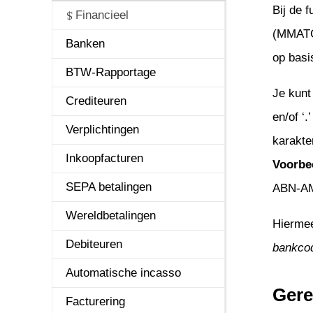
Bij de f
Algemeen
Financieel
Algemeen
Beheer
CRM
Document 
HRM
Leden & Do
Logistiek
Online Sam
Projecten
Service & 
Urenregistra
(MMATCH
Beheer
Banken
Algemeen
Look & Feel
Acties
Algemeen
Algemeen
Algemeen
Bemand verh
Prikbord
Cursussen/E
Helpdesk
Algemeen
op basi
Business Intelligence
BTW-Rapportage
Informatiebeve
Applicatiebeh
Besturing
Beheer
Declaraties
Facturering
CBS
Website
NGO's
Werkorders
Fiattering en 
Je kunt 
Capaciteitsplanning
Crediteuren
Favorieten
Autorisaties
Campagnes
Elektronisch 
Verlof
Materieelverh
Kringen
Offertes
en/of ‘.
Configuraties
Verplichtingen
Zoekfuncties
Weergaven/Ins
Dossiers
Elektronisch
Medewerkers
Offerte
Projecten
karakte
CRM
Inkoopfacturen
Formules
Mailings
Integratie me
Strokenplanni
Facturering
Voorbe
Document Management
SEPA betalingen
Business Moni
Offertes
Werken met s
Webwinkel
Subsidies
ABN-AMR
Financieel
Wereldbetalingen
Startpagina
Relaties
Artikelen
Hiermee
HRM
Debiteuren
Besturing
Webformulier
bankco
Leden & Donateurs
Automatische incasso
Logging
Gere
Logistiek
Facturering
E-mail integra