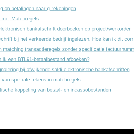
egratie
g op betalingen naar g-rekeningen
 met Matchregels
kkeling
elektronisch bankafschrift doorboeken op project/werkorder
heer
hrift bij het verkeerde bedrijf ingelezen. Hoe kan ik dit cor
en matching transactieregels zonder specificatie factuurnum
 ik een BTL91-betaalbestand afboeken?
gnalering bij afwijkende saldi elektronische bankafschriften
 van speciale tekens in matchregels
ische koppeling van betaal- en incassobestanden