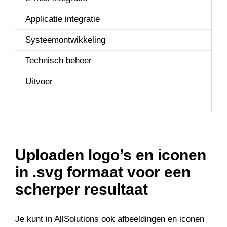
Online Samenwerken
Applicatie integratie
E
Projecten
Systeemontwikkeling
G
REST API
Technisch beheer
G
Service & onderhoud
Uitvoer
B
Urenregistratie
A
V
Uploaden logo’s en iconen
in .svg formaat voor een
scherper resultaat
Je kunt in AllSolutions ook afbeeldingen en iconen