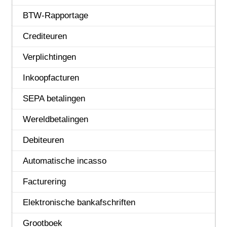
Business Intelligence
BTW-Rapportage
Capaciteitsplanning
Crediteuren
Configuraties
Verplichtingen
CRM
Inkoopfacturen
Document Management
SEPA betalingen
Financieel
Wereldbetalingen
HRM
Debiteuren
Leden & Donateurs
Automatische incasso
Logistiek
Facturering
Online Samenwerken
Elektronische bankafschriften
Projecten
Grootboek