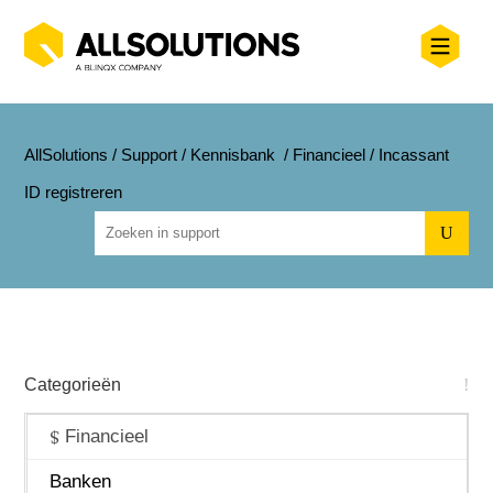
AllSolutions
/
Support
/
Kennisbank
/
Financieel
/
Incassant
ID registreren
U
Categorieën
Algemeen
Financieel
Beheer
Banken