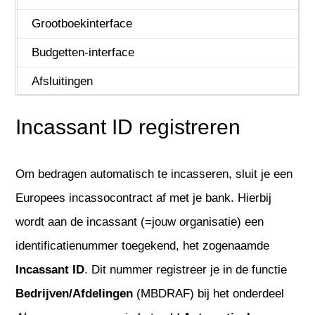
REST API
Grootboekinterface
Service & onderhoud
Budgetten-interface
Urenregistratie
Afsluitingen
Vaste Activa
Incassant ID registreren
Om bedragen automatisch te incasseren, sluit je een
Europees incassocontract af met je bank. Hierbij
wordt aan de incassant (=jouw organisatie) een
identificatienummer toegekend, het zogenaamde
Incassant ID
. Dit nummer registreer je in de functie
Bedrijven/Afdelingen
(MBDRAF) bij het onderdeel