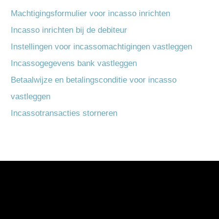
Machtigingsformulier voor incasso inrichten
Incasso inrichten bij de debiteur
Instellingen voor incassomachtigingen vastleggen
Incassogegevens bank vastleggen
Betaalwijze en betalingsconditie voor incasso
vastleggen
Incassotransacties storneren