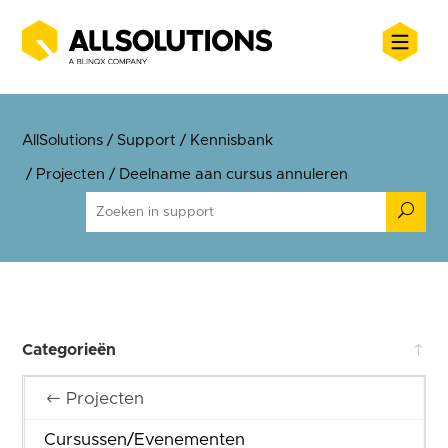
AllSolutions
/
Support
/
Kennisbank
/
Projecten
/
Deelname aan cursus annuleren
U
Categorieën
Algemeen
Projecten
Beheer
Cursussen/Evenementen