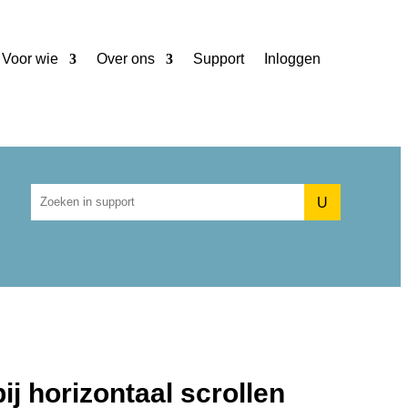
Voor wie
Over ons
Support
Inloggen
U
j horizontaal scrollen