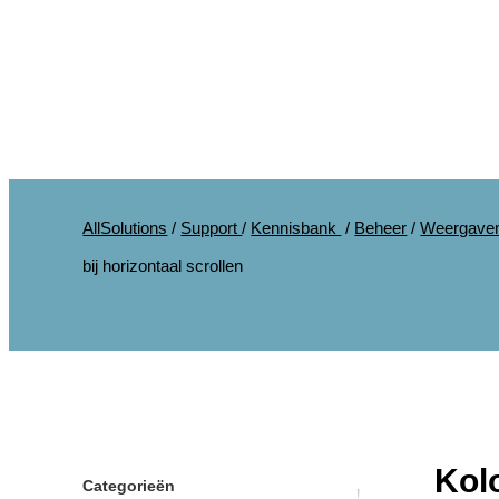
AllSolutions
/
Support
/
Kennisbank
/
Beheer
/
Weergaven/
bij horizontaal scrollen
Kol
Categorieën