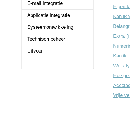
Logistiek
E-mail integratie
Facturering
Eigen k
Online Samenwerken
Applicatie integratie
Elektronische
Kan ik
bankafschrift
Belangr
Projecten
Systeemontwikkeling
Grootboek
Extra (
REST API
Technisch beheer
Grootboekinte
Numerie
Service & onderhoud
Uitvoer
Kan ik 
Budgetten-int
Urenregistratie
Welk typ
Afsluitingen
Hoe gebr
Vaste Activa
Accolad
Vrije ve