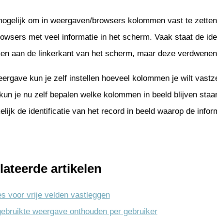
mogelijk om in weergaven/browsers kolommen vast te zetten. D
Management
nateurs
enwerken
onderhoud
tie
rowsers met veel informatie in het scherm. Vaak staat de iden
uur
venementen
n aan de linkerkant van het scherm, maar deze verdwenen to
iliging
age
controle
eergave kun je zelf instellen hoeveel kolommen je wilt vast
tekenen
uur
kun je nu zelf bepalen welke kolommen in beeld blijven staan
e documenten
n
lijk de identificatie van het record in beeld waarop de infor
t Google Drive
n
ng
jablonen
gen
ngen
lateerde artikelen
en
es voor vrije velden vastleggen
 incasso
gebruikte weergave onthouden per gebruiker