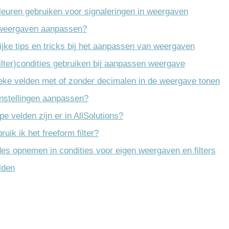
leuren gebruiken voor signaleringen in weergaven
 weergaven aanpassen?
en
ijke tips en tricks bij het aanpassen van weergaven
filter)condities gebruiken bij aanpassen weergave
rface
ke velden met of zonder decimalen in de weergave tonen
instellingen aanpassen?
erface
e velden zijn er in AllSolutions?
uik ik het freeform filter?
es opnemen in condities voor eigen weergaven en filters
lden