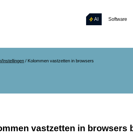
AI
Software
Instellingen
/
Kolommen vastzetten in browsers
ommen vastzetten in browsers bi