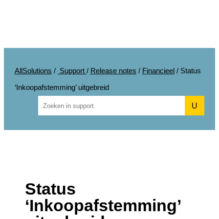
AllSolutions
/
Support
/
Release notes
/
Financieel
/
Status
‘Inkoopafstemming’ uitgebreid
U
Status
‘Inkoopafstemming’