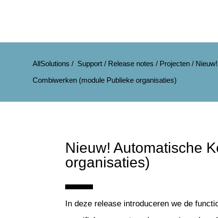
AllSolutions
/
Support
/
Release notes
/
Projecten
/
Nieuw!
Combiwerken (module Publieke organisaties)
Nieuw! Automatische K
organisaties)
In deze release introduceren we de functio