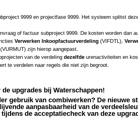
bproject 9999 en projectfase 9999. Het systeem splitst deze
aanvraag of factuur subproject 9999. De kosten worden dan a
uncties
Verwerken
Inkoopfactuurverdeling
(VIFDTL),
Verw
(VURMUT) zijn hierop aangepast.
projecten van de verdeling
dezelfde
urenactiviteiten en ko
t te verdelen naar regels die niet zijn begroot.
r de upgrades bij Waterschappen!
er gebruik van combiwerken? De nieuwe stan
lijvende aanpasbaarheid van de verdeelsleut
tijdens de acceptatiecheck van deze upgra