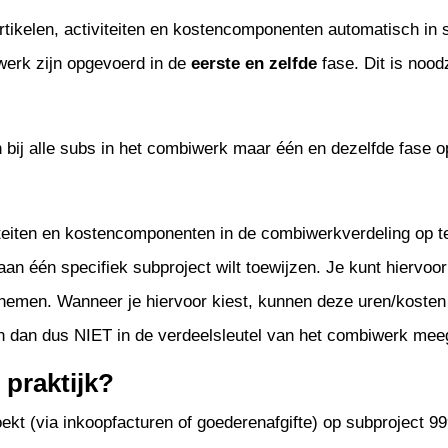
 artikelen, activiteiten en kostencomponenten automatisch i
werk zijn opgevoerd in de
eerste en zelfde
fase. Dit is nood
bij alle subs in het combiwerk maar één en dezelfde fase op
iviteiten en kostencomponenten in de combiwerkverdeling op t
an één specifiek subproject wilt toewijzen. Je kunt hiervoor 
emen. Wanneer je hiervoor kiest, kunnen deze uren/kosten a
n dan dus NIET in de verdeelsleutel van het combiwerk me
 praktijk?
kt (via inkoopfacturen of goederenafgifte) op subproject 99