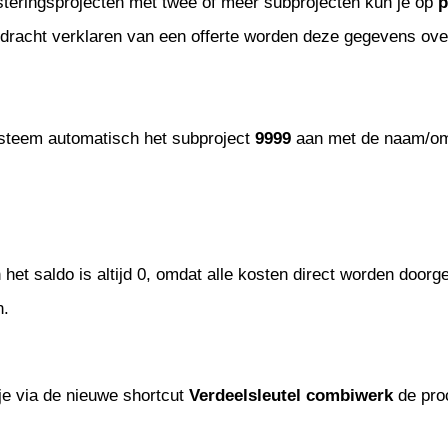
esteringsprojecten met twee of meer subprojecten kun je op
p
opdracht verklaren van een offerte worden deze gegevens ov
systeem automatisch het subproject
9999
aan met de naam/oms
 het saldo is altijd 0, omdat alle kosten direct worden door
n.
e via de nieuwe shortcut
Verdeelsleutel
combiwerk
de proc