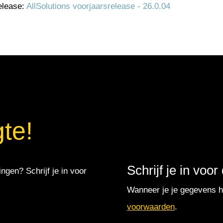
elease:
AllSolutions voorjaarsrelease - 26.0.04
gte!
Schrijf je in voo
ingen? Schrijf je in voor
Wanneer je je gegevens hi
voorwaarden
.