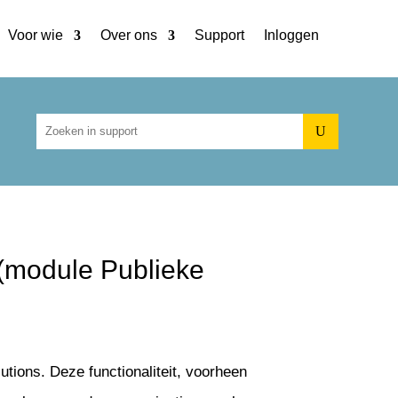
Voor wie
Over ons
Support
Inloggen
U
(module Publieke
utions. Deze functionaliteit, voorheen