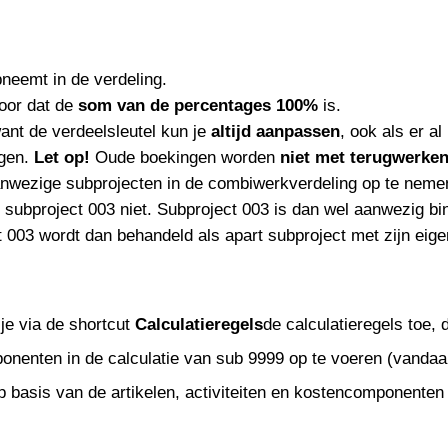
pneemt in de verdeling.
voor dat de
som van de percentages 100%
is.
ant de verdeelsleutel kun je
altijd aanpassen
, ook als er a
ngen.
Let op!
Oude boekingen worden
niet met terugwerken
nwezige subprojecten in de combiwerkverdeling op te nemen.
 subproject 003 niet. Subproject 003 is dan wel aanwezig bi
003 wordt dan behandeld als apart subproject met zijn eige
 je via de shortcut
Calculatieregels
de calculatieregels toe, 
ponenten in de calculatie van sub 9999 op te voeren (vandaa
basis van de artikelen, activiteiten en kostencomponenten d