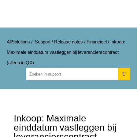
AllSolutions
/
Support
/
Release notes
/
Financieel
/
Inkoop:
Maximale einddatum vastleggen bij leverancierscontract
(alleen in QX)
U
Inkoop: Maximale
einddatum vastleggen bij
leverancierscontract