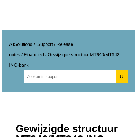
AllSolutions
/
Support
/
Release
notes
/
Financieel
/
Gewijzigde structuur MT940/MT942
ING-bank
U
Gewijzigde structuur