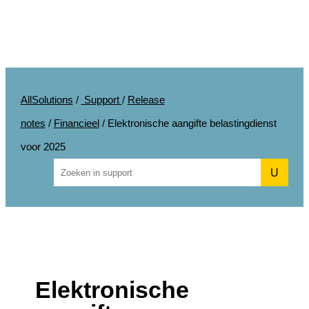
AllSolutions
/
Support
/
Release
notes
/
Financieel
/
Elektronische aangifte belastingdienst
voor 2025
U
Elektronische