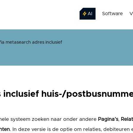
AI
Software
V
ia metasearch adres inclusief
 inclusief huis-/postbusnumm
ehele systeem zoeken naar onder andere
Pagina’s
,
Relat
hten
. In deze versie is de optie om relaties, debiteure