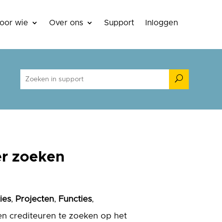
oor wie
Over ons
Support
Inloggen
U
er zoeken
ies
,
Projecten
,
Functies
,
n en crediteuren te zoeken op het