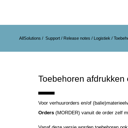
AllSolutions
/
Support
/
Release notes
/
Logistiek
/
Toebeho
Toebehoren afdrukken 
Voor verhuurorders en/of (balie)materieel
Orders
(MORDER) vanuit de order zelf m
Vanaf deze versie worden toebehoren ook 