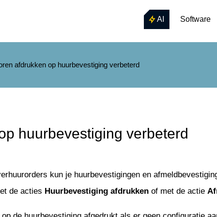
AI
Software
ren afdrukken op huurbevestiging verbeterd
op huurbevestiging verbeterd
verhuurorders kun je huurbevestigingen en afmeldbevestiging
et de acties
Huurbevestiging
afdrukken
of met de actie
Af
op de huurbevestiging afgedrukt als er geen configuratie aa