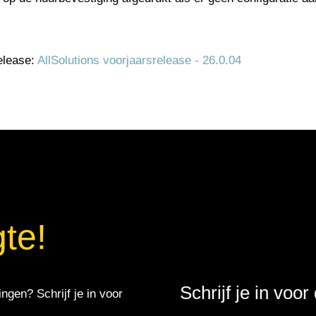
elease:
AllSolutions voorjaarsrelease - 26.0.04
gte!
Schrijf je in voo
ingen? Schrijf je in voor