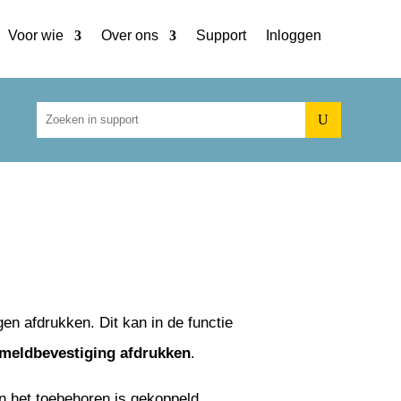
Voor wie
Over ons
Support
Inloggen
U
en afdrukken. Dit kan in de functie
meldbevestiging
afdrukken
.
n het toebehoren is gekoppeld.