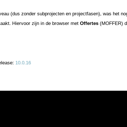
eau (dus zonder subprojecten en projectfasen), was het nog
maakt. Hiervoor zijn in de browser met
Offertes
(MOFFER) de
release:
10.0.16