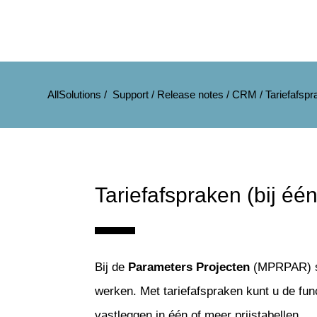
AllSolutions
/
Support
/
Release notes
/
CRM
/
Tariefafspr
Tariefafspraken (bij één
Bij de
Parameters Projecten
(MPRPAR) ste
werken. Met tariefafspraken kunt u de fu
vastleggen in één of meer prijstabellen.