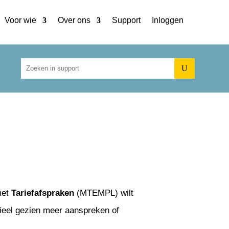
Voor wie
Over ons
Support
Inloggen
U
 met
Tariefafspraken
(MTEMPL) wilt
cieel gezien meer aanspreken of