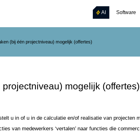
AI
Software
aken (bij één projectniveau) mogelijk (offertes)
 projectniveau) mogelijk (offertes)
lt u in of u in de calculatie en/of realisatie van projecten
ncties van medewerkers ‘vertalen’ naar functies die commer