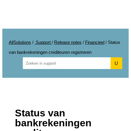
AllSolutions
/
Support
/
Release notes
/
Financieel
/
Status
van bankrekeningen crediteuren registreren
U
Status van
bankrekeningen