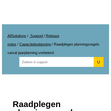
AllSolutions
/
Support
/
Release
notes
/
Capaciteitsplanning
/
Raadplegen planningsregels
vanuit jaarplanning verbeterd
U
Raadplegen