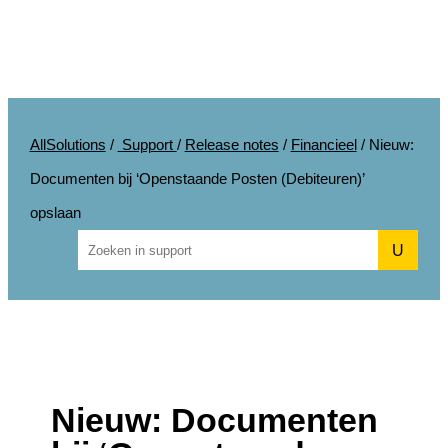
AllSolutions
/
Support
/
Release notes
/
Financieel
/
Nieuw:
Documenten bij ‘Openstaande Posten (Debiteuren)’
opslaan
U
Nieuw: Documenten