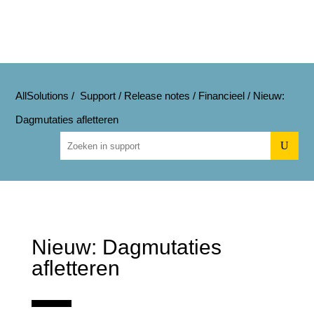
AllSolutions
/
Support
/
Release notes
/
Financieel
/
Nieuw:
Dagmutaties afletteren
U
Nieuw: Dagmutaties
afletteren