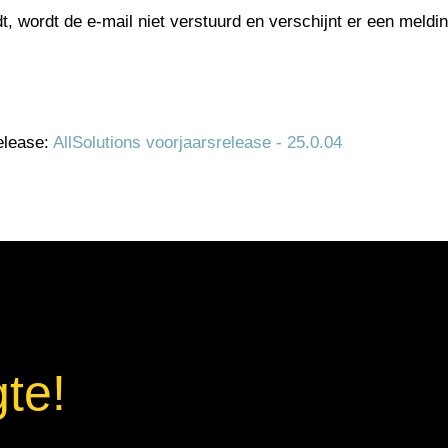
t, wordt de e-mail niet verstuurd en verschijnt er een meldin
elease:
AllSolutions voorjaarsrelease - 25.0.04
gte!