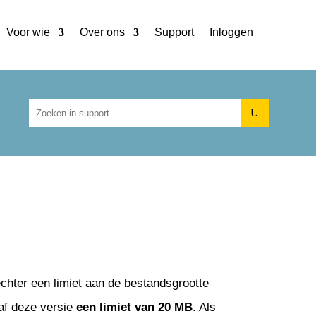
Voor wie
Over ons
Support
Inloggen
U
echter een limiet aan de bestandsgrootte
naf deze versie
een limiet van 20 MB
. Als