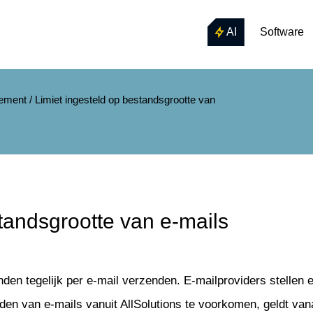
AI
Software
ement
/
Limiet ingesteld op bestandsgrootte van
standsgrootte van e-mails
nden tegelijk per e-mail verzenden. E-mailproviders stellen 
den van e-mails vanuit AllSolutions te voorkomen, geldt va