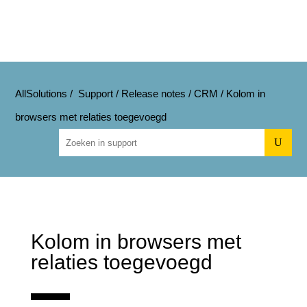
AllSolutions
/
Support
/
Release notes
/
CRM
/
Kolom in
browsers met relaties toegevoegd
U
Kolom in browsers met
relaties toegevoegd