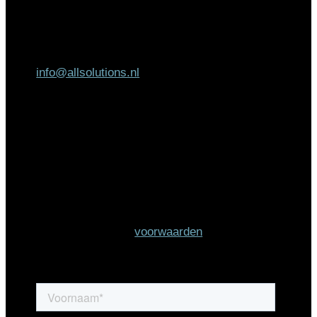
AllSolutions
Helsinkilaan 2
3446 AH Woerden
info@allsolutions.nl
Schrijf je in voor de
nieuwsbrief
Wanneer je je gegevens hier achterlaat ga je
akkoord met onze
voorwaarden
.