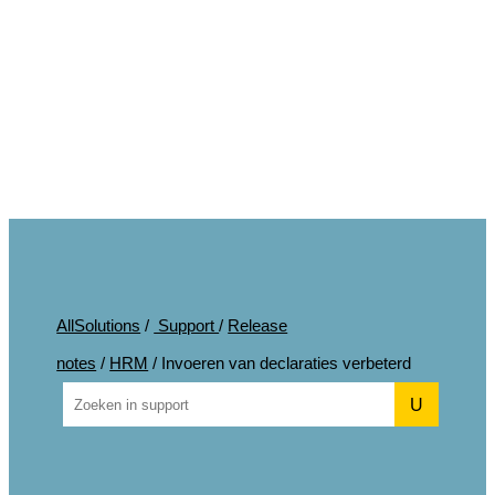
AllSolutions
/
Support
/
Release
notes
/
HRM
/
Invoeren van declaraties verbeterd
U