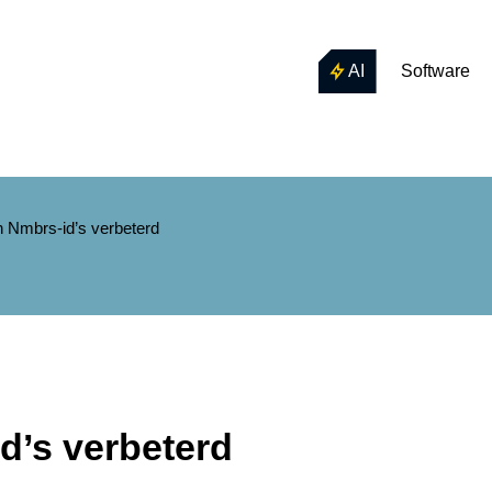
AI
Software
n Nmbrs-id’s verbeterd
d’s verbeterd