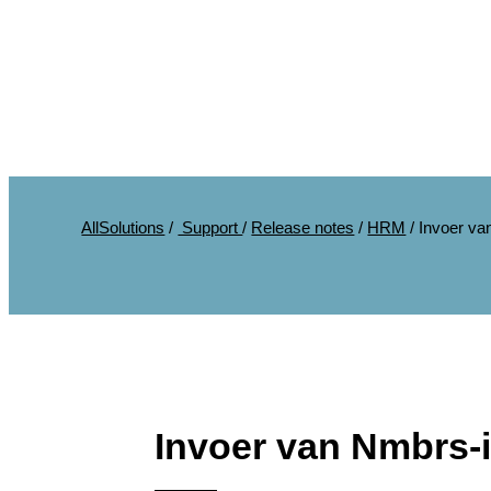
AllSolutions
/
Support
/
Release notes
/
HRM
/
Invoer va
Invoer van Nmbrs-i