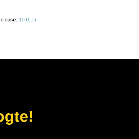
release:
10.0.15
ogte!