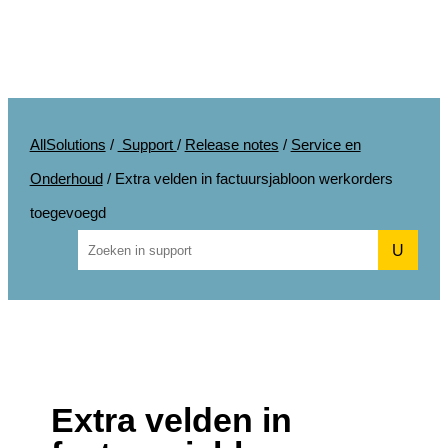
AllSolutions
/
Support
/
Release notes
/
Service en
Onderhoud
/
Extra velden in factuursjabloon werkorders
toegevoegd
U
Extra velden in