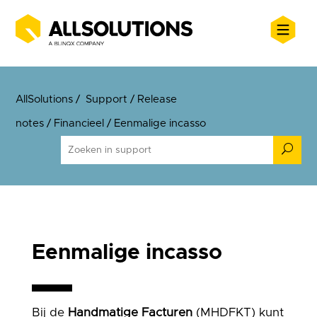
AllSolutions
/
Support
/
Release
notes
/
Financieel
/
Eenmalige incasso
U
Eenmalige incasso
Bij de
Handmatige Facturen
(MHDFKT) kunt