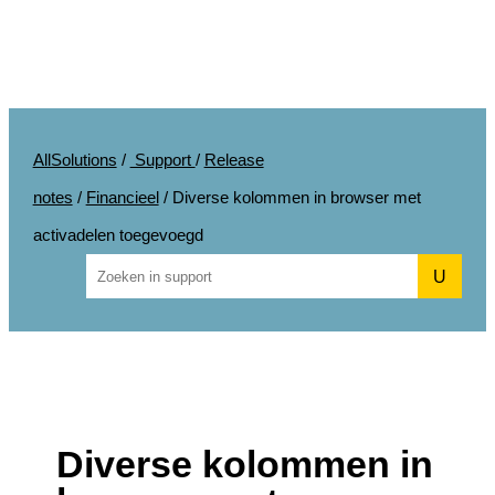
AllSolutions
/
Support
/
Release
notes
/
Financieel
/
Diverse kolommen in browser met
activadelen toegevoegd
U
Diverse kolommen in